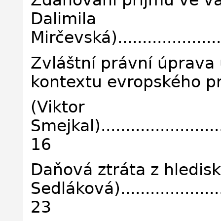
Zdaňování příjmů ve va
Dalimila
Mirčevská)........................
Zvláštní právní úprava 
kontextu evropského pr
(Viktor
Smejkal).............................
16
Daňová ztráta z hledisk
Sedláková).........................
23