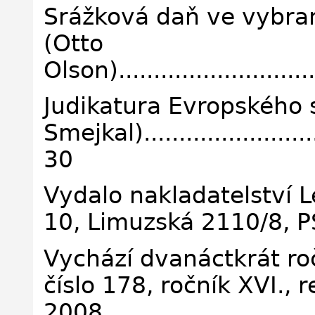
Srážková daň ve vybra
(Otto
Olson).............................
Judikatura Evropského 
Smejkal)............................
30
Vydalo nakladatelství Le
10, Limuzská 2110/8, 
Vychází dvanáctkrát roč
číslo 178, ročník XVI., 
2008