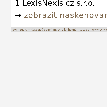
1 LexisNexis cz s.r.o.
→
zobrazit naskenova
SVI
|
Seznam časopisů odebíraných v knihovně
|
Katalog
|
www-svi@e