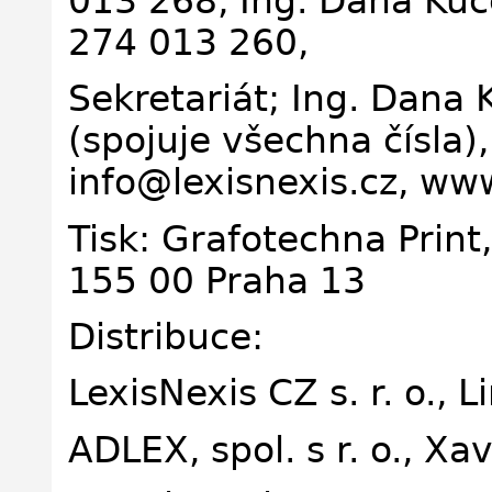
013 268, Ing. Dana Kuč
274 013 260,
Sekretariát; Ing. Dana 
(spojuje všechna čísla)
info@lexisnexis.cz, www
Tisk: Grafotechna Print,
155 00 Praha 13
Distribuce:
LexisNexis CZ s. r. o.,
ADLEX, spol. s r. o., X