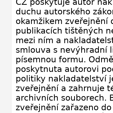
CZ poskytuje autor nakl
duchu autorského zákon
okamžikem zveřejnění d
publikacích tištěných n
mezi ním a nakladatels
smlouva s nevýhradní l
písemnou formu. Odměn
poskytnuta autorovi po
politiky nakladatelství
zveřejnění a zahrnuje 
archivních souborech. B
zveřejnění zařazeno do