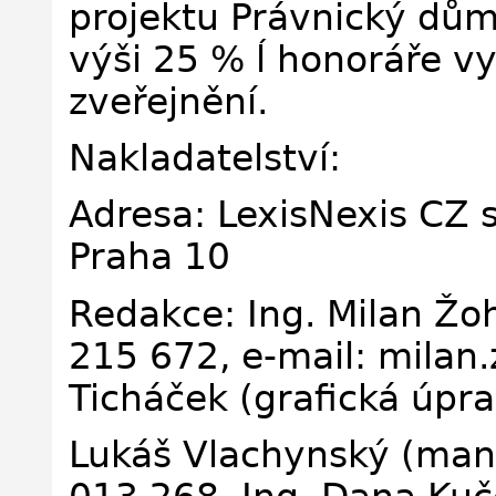
projektu Právnický dům
výši 25 % ĺ honoráře v
zveřejnění.
Nakladatelství:
Adresa: LexisNexis CZ s
Praha 10
Redakce: Ing. Milan Žoh
215 672, e-mail: milan
Ticháček (grafická úpra
Lukáš Vlachynský (mana