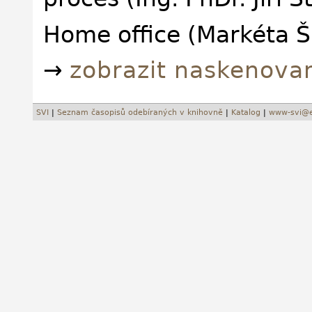
Home office (Markéta 
→
zobrazit naskenova
SVI
|
Seznam časopisů odebíraných v knihovně
|
Katalog
|
www-svi@e