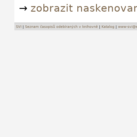
→
zobrazit naskenova
SVI
|
Seznam časopisů odebíraných v knihovně
|
Katalog
|
www-svi@e