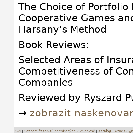
The Choice of Portfolio
Cooperative Games and
Harsany’s Method
Book Reviews:
Selected Areas of Insu
Competitiveness of Co
Companies
Reviewed by Ryszard P
→
zobrazit naskenova
SVI
|
Seznam časopisů odebíraných v knihovně
|
Katalog
|
www-svi@e