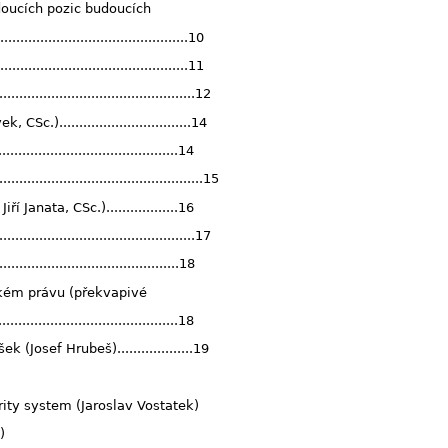
oucích pozic budoucích
.......................................10
........................................11
......................................12
.).................................14
....................................14
...................................................15
 Janata, CSc.)..................16
............................................17
...................................18
kém právu (překvapivé
....................................18
Josef Hrubeš)...................19
urity system (Jaroslav Vostatek)
)