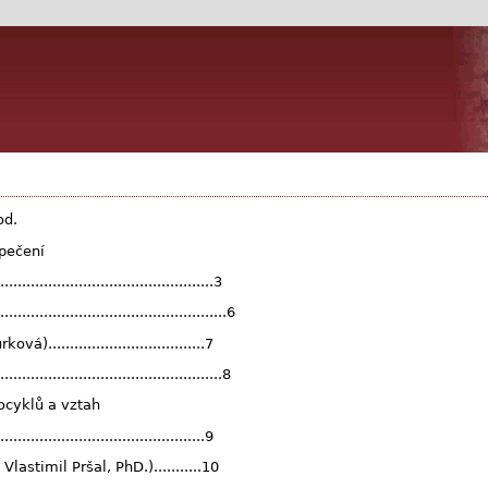
od.
zpečení
...........................................3
...........................................6
.................................7
.......................................8
tocyklů a vztah
.......................................9
astimil Pršal, PhD.)...........10