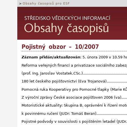
>
Obsahy časopisů pro ESF
Pojistný obzor – 10/2007
Záznam přidán/aktualizován
: 5. února 2009 v 10.59 h
Reforma veřejných financí a privatizace sociálního zabe
(prof. Ing. Jaroslav Vostatek,CSc.).............................................
180 let českého pojišťovnictví (Eva Trojanová)...........................
Pomocná ruka Kooperativy pro Pomocné tlapky (Marie Kůrková)...
Z výroční zprávy České asociace pojišťoven 2006 (va).................
Motoristické aktuality: Skupina B, oprávnění k řízení mo
k povinnému ručení (JUDr: Tomáš Beran)...................................
Pojistné podvody v souvislosti s pojištěním letadel (JUDr. Vl