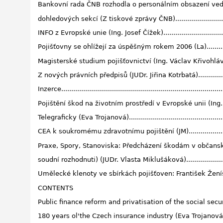
Bankovní rada ČNB rozhodla o personálním obsazení ved
dohledových sekcí (Z tiskové zprávy ČNB)................................
INFO z Evropské unie (Ing. Josef Čížek).....................................
Pojišťovny se ohlížejí za úspěšným rokem 2006 (La)...................
Magisterské studium pojišťovnictví (Ing. Václav Křivohlávek, CSc
Z nových právních předpisů (JUDr. Jiřina Kotrbatá).....................
Inzerce.................................................................................
Pojištění škod na životním prostředí v Evropské unii (Ing. Jiří
Telegraficky (Eva Trojanová)....................................................
CEA k soukromému zdravotnímu pojištění (JM)...........................
Praxe, Spory, Stanoviska: Předcházení škodám v občans
soudní rozhodnuti) (JUDr. Vlasta Miklušáková)...........................
Umělecké klenoty ve sbírkách pojišťoven: František Ženíšek (
CONTENTS
Public finance reform and privatisation of the social sec
180 years ol'the Czech insurance industry (Eva Trojanová