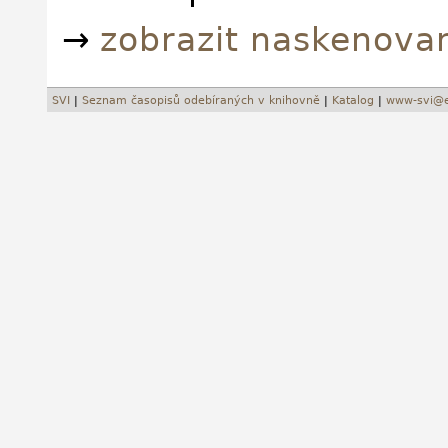
→
zobrazit naskenova
SVI
|
Seznam časopisů odebíraných v knihovně
|
Katalog
|
www-svi@e