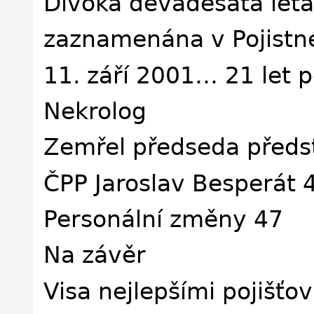
Divoká devadesátá léta
zaznamenána v Pojistn
11. září 2001… 21 let 
Nekrolog
Zemřel předseda předs
ČPP Jaroslav Besperát 
Personální změny 47
Na závěr
Visa nejlepšími pojišťo