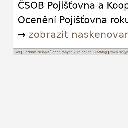
ČSOB Pojišťovna a Koop
Ocenění Pojišťovna rok
→
zobrazit naskenova
SVI
|
Seznam časopisů odebíraných v knihovně
|
Katalog
|
www-svi@e