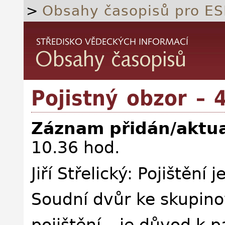
>
Obsahy časopisů pro ES
Pojistný obzor – 
Záznam přidán/aktua
10.36 hod.
Jiří Střelický: Pojištění j
Soudní dvůr ke skupin