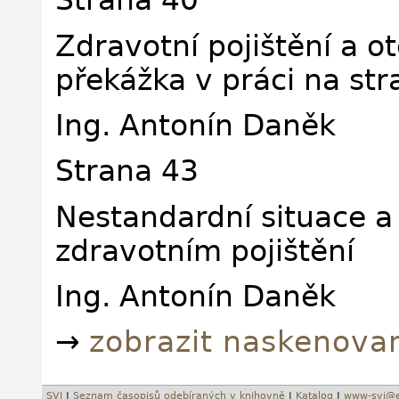
Strana 40
Zdravotní pojištění a o
překážka v práci na st
Ing. Antonín Daněk
Strana 43
Nestandardní situace a
zdravotním pojištění
Ing. Antonín Daněk
→
zobrazit naskenova
SVI
|
Seznam časopisů odebíraných v knihovně
|
Katalog
|
www-svi@e