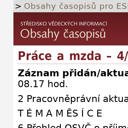
>
Obsahy časopisů pro ES
Práce a mzda – 4
Záznam přidán/aktua
08.17 hod.
2 Pracovněprávní aktua
T É M A M ĚS Í C E