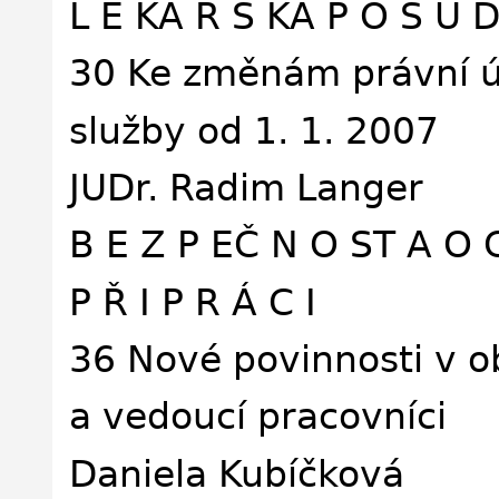
L É KA Ř S KÁ P O S U 
30 Ke změnám právní ú
služby od 1. 1. 2007
JUDr. Radim Langer
B E Z P EČ N O ST A O C
P Ř I P R Á C I
36 Nové povinnosti v o
a vedoucí pracovníci
Daniela Kubíčková