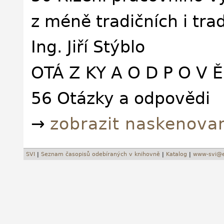
z méně tradičních i tra
Ing. Jiří Stýblo
OTÁ Z KY A O D P O V Ě
56 Otázky a odpovědi
→
zobrazit naskenova
SVI
|
Seznam časopisů odebíraných v knihovně
|
Katalog
|
www-svi@e