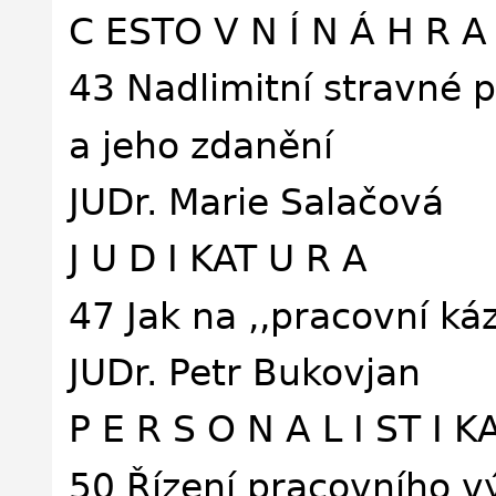
C ESTO V N Í N Á H R A
43 Nadlimitní stravné 
a jeho zdanění
JUDr. Marie Salačová
J U D I KAT U R A
47 Jak na ,,pracovní k
JUDr. Petr Bukovjan
P E R S O N A L I ST I K
50 Řízení pracovního v