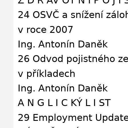
Z D R AV OT N Í P O J I 
24 OSVČ a snížení zálo
v roce 2007
Ing. Antonín Daněk
26 Odvod pojistného ze
v příkladech
Ing. Antonín Daněk
A N G L I C KÝ L I ST
29 Employment Update