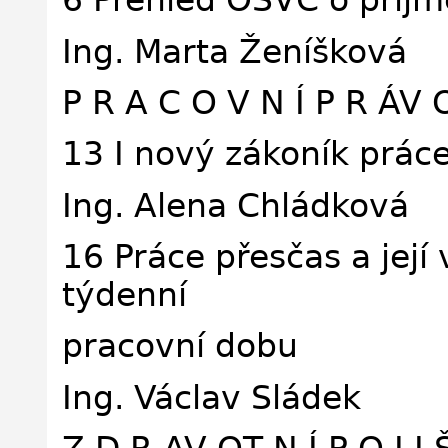
6 Přehled OSVČ o příjm
Ing. Marta Ženíšková
P R A C O V N Í P R ÁV 
13 I nový zákoník prác
Ing. Alena Chládková
16 Práce přesčas a jej
týdenní
pracovní dobu
Ing. Václav Sládek