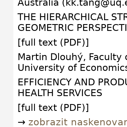
Australia (kk.tang@uq.
THE HIERARCHICAL ST
GEOMETRIC PERSPECT
[full text (PDF)]
Martin Dlouhý, Faculty o
University of Economic
EFFICIENCY AND PRODU
HEALTH SERVICES
[full text (PDF)]
→
zobrazit naskenova