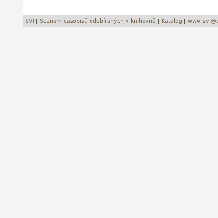
SVI
|
Seznam časopisů odebíraných v knihovně
|
Katalog
|
www-svi@e